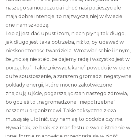
naszego samopoczucia i choć nasi pocieszyciele
mają dobre intencje, to najzwyczajniej w świecie
one nam szkodzą.
Lepiej jest dać upust łzom, niech płyną tak długo,
jak długo jest taka potrzeba, niż to, by udawać w
nieskończoność twardziela. Wmawiać sobie i innym,
że „nic się nie stało, że dajemy radę i wszystko jest w
porządku”. Takie „niewypłakane” powoduje w ciele
duże spustoszenie, a zarazem gromadzi negatywne
pokłady energii, które mocno zakotwiczone
znajdują ujście, pogarszając stan naszego zdrowia,
bo gdzieś to „nagromadzone i niepotrzebne”
naszemu organizmowi. Takie toksyczne złoża
muszą się ulotnić, czy nam się to podoba czy nie.
Bywa i tak, że brak łez manifestuje swoje istnienie w
innej formie mianowicie przeobraża się w złość,