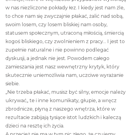
w nas niezliczone pokłady łez. I kiedy jest nam źle,
to chce nam się zwyczajnie płakać, żalić nad sobą,
swoim losem, czy losem bliskiej nam osoby,
statusem społecznym, utraconą miłością, śmiercią
kogoś bliskiego, czy zwolnieniem z pracy… I jest to
zupełnie naturalne i nie powinno podlegać
dyskusji, a jednak nie jest. Powodem całego
zamieszania jest nasz wewnętrzny krytyk, który
skutecznie uniemożliwia nam, uczciwe wyrażanie
siebie.
„Nie trzeba płakać, musisz być silny, emocje należy
ukrywać„ te i inne komunikaty, głupie, a wręcz
zbrodnicze, płyną z naszego wnętrza, które w
rezultacie zabijają tysiące istot ludzkich i kaleczą
dzieci na resztę ich życia.
A przecież nie ma w tym nic złego, że czujemy