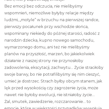
Bez emocji bez odczucia, nie mielibyśmy
wspomnień, niemożliwe byłyby relacje między
ludźmi, „motyle” w brzuchu na pierwszej randce,
pierwszy pocałunek przy wschodzie słońca,
wspominany niekiedy do późnej starości, radość z
narodzin dziecka, kupno nowego samochodu,
wymarzonego domu, ani też nie mielibyśmy
planów na przyszłość, marzeń, bo jakiekolwiek
działanie z naszej strony nie przynosiłoby
zadowolenia, ekscytacji, zachwytu… Życie straciłoby
swoje barwy, bo nie potrafilibyśmy się nim cieszyć,
umieć je dostrzec. Strach byłby obcym stanem, jak
lęk przed wysokością czy zagrożenie życia, może
nawet nie byłoby ewolucji, nie istniałoby życie…
Żal, smutek, zawiedzenie, rozczarowanie… to
emocje, które w większości przypadków wywołują