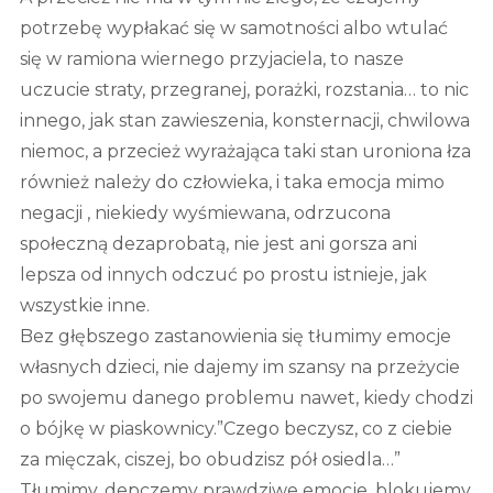
potrzebę wypłakać się w samotności albo wtulać
się w ramiona wiernego przyjaciela, to nasze
uczucie straty, przegranej, porażki, rozstania… to nic
innego, jak stan zawieszenia, konsternacji, chwilowa
niemoc, a przecież wyrażająca taki stan uroniona łza
również należy do człowieka, i taka emocja mimo
negacji , niekiedy wyśmiewana, odrzucona
społeczną dezaprobatą, nie jest ani gorsza ani
lepsza od innych odczuć po prostu istnieje, jak
wszystkie inne.
Bez głębszego zastanowienia się tłumimy emocje
własnych dzieci, nie dajemy im szansy na przeżycie
po swojemu danego problemu nawet, kiedy chodzi
o bójkę w piaskownicy.”Czego beczysz, co z ciebie
za mięczak, ciszej, bo obudzisz pół osiedla…”
Tłumimy, depczemy prawdziwe emocje, blokujemy,