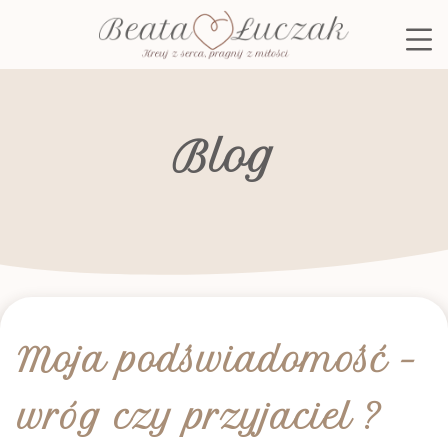
Skip
to
content
Blog
Moja podświadomość –
wróg czy przyjaciel ?