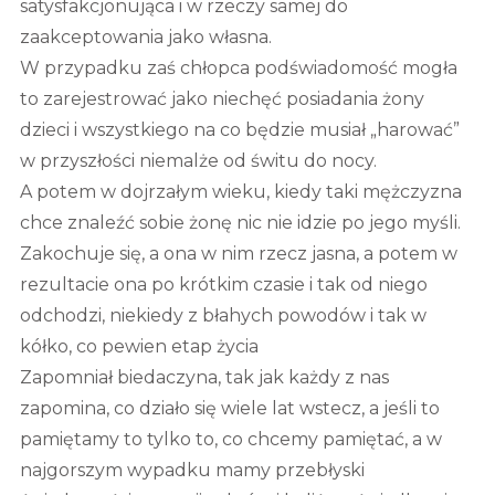
satysfakcjonująca i w rzeczy samej do
zaakceptowania jako własna.
W przypadku zaś chłopca podświadomość mogła
to zarejestrować jako niechęć posiadania żony
dzieci i wszystkiego na co będzie musiał „harować”
w przyszłości niemalże od świtu do nocy.
A potem w dojrzałym wieku, kiedy taki mężczyzna
chce znaleźć sobie żonę nic nie idzie po jego myśli.
Zakochuje się, a ona w nim rzecz jasna, a potem w
rezultacie ona po krótkim czasie i tak od niego
odchodzi, niekiedy z błahych powodów i tak w
kółko, co pewien etap życia
Zapomniał biedaczyna, tak jak każdy z nas
zapomina, co działo się wiele lat wstecz, a jeśli to
pamiętamy to tylko to, co chcemy pamiętać, a w
najgorszym wypadku mamy przebłyski