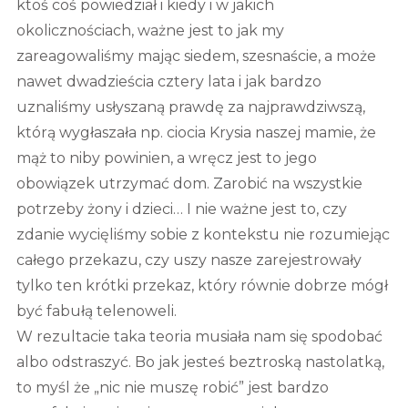
ktoś coś powiedział i kiedy i w jakich
okolicznościach, ważne jest to jak my
zareagowaliśmy mając siedem, szesnaście, a może
nawet dwadzieścia cztery lata i jak bardzo
uznaliśmy usłyszaną prawdę za najprawdziwszą,
którą wygłaszała np. ciocia Krysia naszej mamie, że
mąż to niby powinien, a wręcz jest to jego
obowiązek utrzymać dom. Zarobić na wszystkie
potrzeby żony i dzieci… I nie ważne jest to, czy
zdanie wycięliśmy sobie z kontekstu nie rozumiejąc
całego przekazu, czy uszy nasze zarejestrowały
tylko ten krótki przekaz, który równie dobrze mógł
być fabułą telenoweli.
W rezultacie taka teoria musiała nam się spodobać
albo odstraszyć. Bo jak jesteś beztroską nastolatką,
to myśl że „nic nie muszę robić” jest bardzo