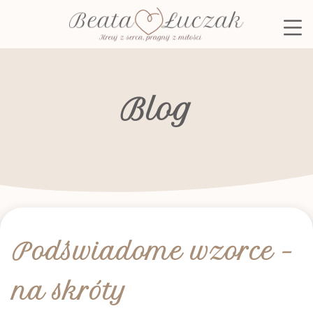
Skip
to
content
Blog
Podświadome wzorce –
na skróty