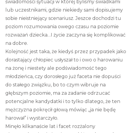
świadomości sytuacji w której byliśmy świadkami
lub uczestnikami, gdzie niekiedy sami dopisujemy
sobie nieistniejący scenariusz. Jeszce dochodzi tu
poziom rozumowania owego czasu na poziomie
rozważań dziecka…I życie zaczyna się komplikować
na dobre.
Kolejność jest taka, że kiedyś przez przypadek jako
dorastający chłopiec usłyszał to i owo o harowaniu
na żonę i niestety ale podświadomość tego
młodzieńca, czy dorosłego już faceta nie dopuści
do stałego związku, bo to czym wibruje na
głębszym poziomie, ma za zadanie odrzucać
potencjalne kandydatki i to tylko dlatego, że ten
mężczyzna pokręcił głową mówiąc „ja nie będę
harował” i wystarczyło.
Minęło kilkanaście lat i facet rozżalony