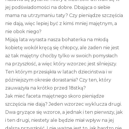
jej podświadomości na dobre. Dbająca o siebie
mama na utrzymaniu taty? Czy pieniądze szczęścia
nie dają, więc lepiej być z kimś mniej majętnym, a
nie obok niego?
Mijają lata wyrasta nasza bohaterka na młodą
kobietę wokół kręcą się chłopcy, ale żaden nie jest
aż tak majętny choćby tylko w swoich pomysłach
na przyszłość, a więc który wzorzec jest silniejszy.
Ten którym przesiąkła w latach dzieciństwa i w
późniejszym okresie dorastania? Czy ten, który
zauważyła na krótko przed 18stką?
Jak mieć faceta majętnego skoro pieniądze
szczęścia nie dają? Jeden wzorzec wyklucza drugi.
Dwa gryzące się wzorce, a jednak i ten pierwszy, jak
i ten drugi, niestety ale będzie miał wpływ na jej
dalszą przyszłość. I nie ważne jest to, jak bardzo nie